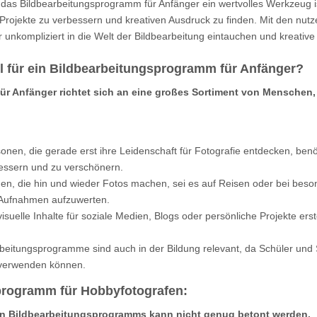
s Bildbearbeitungsprogramm für Anfänger ein wertvolles Werkzeug ist
 Projekte zu verbessern und kreativen Ausdruck zu finden. Mit den nut
kompliziert in die Welt der Bildbearbeitung eintauchen und kreative 
l für ein Bildbearbeitungsprogramm für Anfänger?
r Anfänger richtet sich an eine großes Sortiment von Menschen, 
rsonen, die gerade erst ihre Leidenschaft für Fotografie entdecken, benö
bessern und zu verschönern.
en, die hin und wieder Fotos machen, sei es auf Reisen oder bei bes
e Aufnahmen aufzuwerten.
visuelle Inhalte für soziale Medien, Blogs oder persönliche Projekte er
beitungsprogramme sind auch in der Bildung relevant, da Schüler und 
 verwenden können.
programm für Hobbyfotografen:
en Bildbearbeitungsprogramms kann nicht genug betont werden.