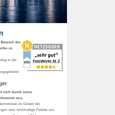
n
 Bereich der
Werke zu
tieg in die
ungsgebiete.
ger
t sich durch seine
elemente aus.
rkenntnisse im Gebiet der
gen eine reichhaltige Palette von